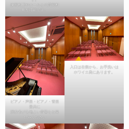
練習利用やホールとの貸切利
用が可能です。
入口は右側から、お手洗いは
ホワイエ奥にあります。
ピアノ・声楽・ピアノ・管楽
器共に
演奏者が心地よい音響をお楽
しみください